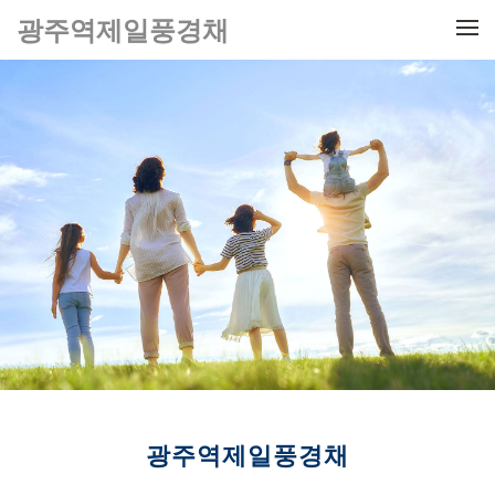
메뉴 건너뛰기
광주역제일풍경채
광주역제일풍경채